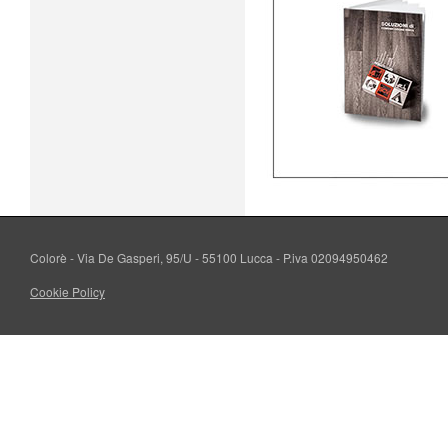
Colorè - Via De Gasperi, 95/U - 55100 Lucca - P.iva 02094950462
Cookie Policy