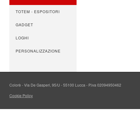
TOTEM - ESPOSITORI
GADGET
LOGHI
PERSONALIZZAZIONE
Colorè - Via De Gasperi, 95/U - 55100 Lucca - P.iva 02094950462
Cookie Policy