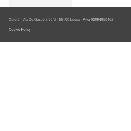
Colorè - Via De Gasperi, 95/U - 55100 Lucca - P.iva 02094950462
Cookie Policy