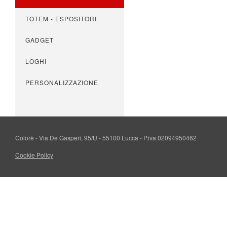
TOTEM - ESPOSITORI
GADGET
LOGHI
PERSONALIZZAZIONE
Colorè - Via De Gasperi, 95/U - 55100 Lucca - P.iva 02094950462
Cookie Policy